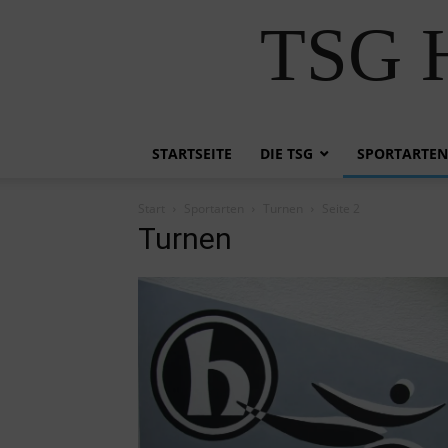
TSG H
STARTSEITE
DIE TSG
SPORTARTEN
Start
Sportarten
Turnen
Seite 2
Turnen