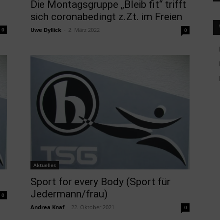
Die Montagsgruppe „Bleib fit“ trifft
sich coronabedingt z.Zt. im Freien
0
Uwe Dyllick
-
2. März 2022
0
Aktuelles
Sport for every Body (Sport für
Jedermann/frau)
0
Andrea Knaf
-
22. Oktober 2021
0