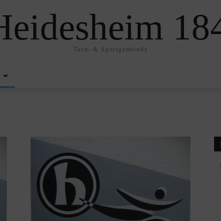
eidesheim 184
Turn- & Sportgemeinde