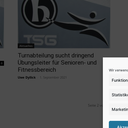
Aktuelles
Turnabteilung sucht dringend
Übungsleiter für Senioren- und
0
Fitnessbereich
Wir verwend
Uwe Dyllick
-
1. September 2021
0
Funktion
Statisti
Seite 2 von 10
Marketi
Akze