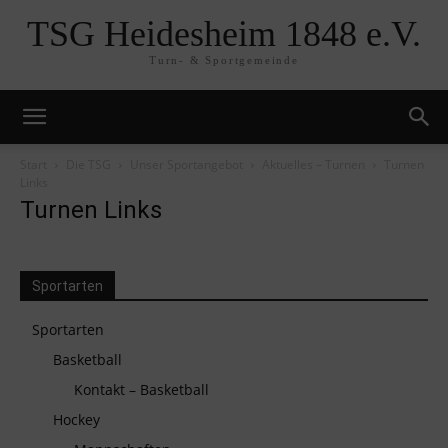
TSG Heidesheim 1848 e.V.
Turn- & Sportgemeinde
Start
Die TSG
Unser Sportangebot
Aktuelles – Turnen
Turnen
Links
Turnen Links
Sportarten
Sportarten
Basketball
Kontakt – Basketball
Hockey