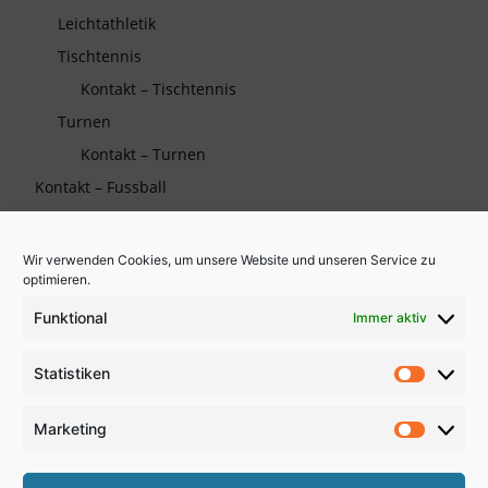
Leichtathletik
Tischtennis
Kontakt – Tischtennis
Turnen
Kontakt – Turnen
Kontakt – Fussball
Wir verwenden Cookies, um unsere Website und unseren Service zu
Die TSG auf Facebook
optimieren.
Funktional
Immer aktiv
Wichtiges
Statistiken
Partner und Sponsoren
Statistik
Kooperationen
Marketing
Marketi
Links zu Verbänden