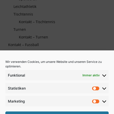
Leichtathletik
Tischtennis
Kontakt – Tischtennis
Turnen
Kontakt – Turnen
Kontakt – Fussball
Wir verwenden Cookies, um unsere Website und unseren Service zu
Die TSG auf Facebook
optimieren.
Funktional
Immer aktiv
Wichtiges
Statistiken
Partner und Sponsoren
Statistik
Kooperationen
Marketing
Marketi
Links zu Verbänden