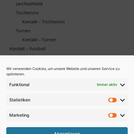
Leichtathletik
Tischtennis
Kontakt – Tischtennis
Turnen
Kontakt – Turnen
Kontakt – Fussball
Wir verwenden Cookies, um unsere Website und unseren Service zu
Die TSG auf Facebook
optimieren.
Funktional
Immer aktiv
Wichtiges
Statistiken
Partner und Sponsoren
Statistik
Kooperationen
Marketing
Marketi
Links zu Verbänden
Akzeptieren