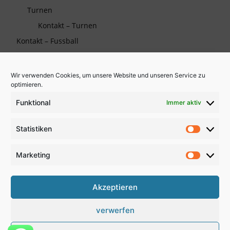
Turnen
Kontakt – Turnen
Kontakt – Fussball
Wir verwenden Cookies, um unsere Website und unseren Service zu
Die TSG auf Facebook
optimieren.
Funktional
Immer aktiv
Wichtiges
Statistiken
Partner und Sponsoren
Statistik
Kooperationen
Marketing
Marketi
Links zu Verbänden
Akzeptieren
verwerfen
Kontakt
Anfahrt
Impressum
Disclaimer
Datenschutz
Newsletter