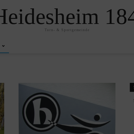
eidesheim 184
Turn- & Sportgemeinde