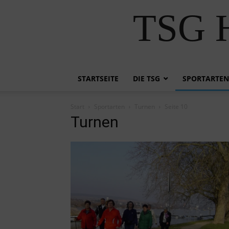
TSG H
STARTSEITE
DIE TSG
SPORTARTEN
Start
Sportarten
Turnen
Seite 10
Turnen