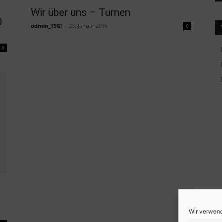
Wir über uns – Turnen
0
admin_TSG!
-
23. Januar 2016
0
0
Wir verwend