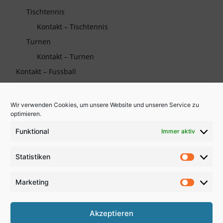
Tischtennis
Kontakt – Tischtennis
Turnen
Kontakt – Turnen
Kontakt – Fussball
Wir verwenden Cookies, um unsere Website und unseren Service zu
Die TSG auf Facebook
optimieren.
Funktional
Immer aktiv
Wichtiges
Statistiken
Partner und Sponsoren
Statistik
Kooperationen
Marketing
Marketi
Links zu Verbänden
Akzeptieren