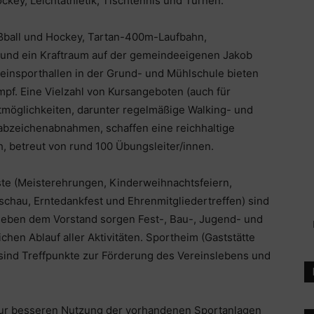
ckey, Leichtathletik, Tischtennis und Turnen.
ußball und Hockey, Tartan-400m-Laufbahn,
 und ein Kraftraum auf der gemeindeeigenen Jakob
einsporthallen in der Grund- und Mühlschule bieten
mpf. Eine Vielzahl von Kursangeboten (auch für
ortmöglichkeiten, darunter regelmäßige Walking- und
tabzeichenabnahmen, schaffen eine reichhaltige
h, betreut von rund 100 Übungsleiter/innen.
ste (Meisterehrungen, Kinderweihnachtsfeiern,
tschau, Erntedankfest und Ehrenmitgliedertreffen) sind
Neben dem Vorstand sorgen Fest-, Bau-, Jugend- und
chen Ablauf aller Aktivitäten. Sportheim (Gaststätte
 sind Treffpunkte zur Förderung des Vereinslebens und
zur besseren Nutzung der vorhandenen Sportanlagen