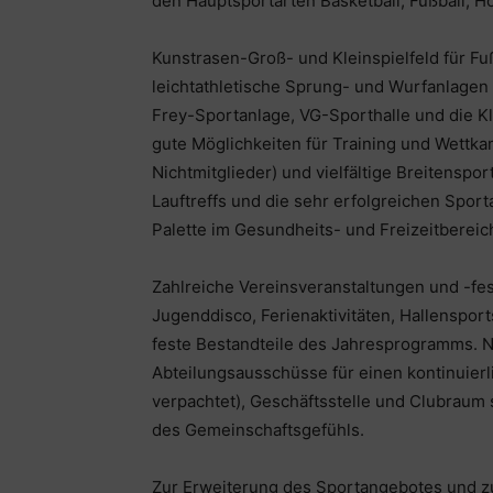
den Hauptsportarten Basketball, Fußball, Ho
Kunstrasen-Groß- und Kleinspielfeld für F
leichtathletische Sprung- und Wurfanlagen
Frey-Sportanlage, VG-Sporthalle und die Kl
gute Möglichkeiten für Training und Wettka
Nichtmitglieder) und vielfältige Breitensp
Lauftreffs und die sehr erfolgreichen Spor
Palette im Gesundheits- und Freizeitbereic
Zahlreiche Vereinsveranstaltungen und -fe
Jugenddisco, Ferienaktivitäten, Hallenspor
feste Bestandteile des Jahresprogramms. 
Abteilungsausschüsse für einen kontinuierli
verpachtet), Geschäftsstelle und Clubraum
des Gemeinschaftsgefühls.
Zur Erweiterung des Sportangebotes und 