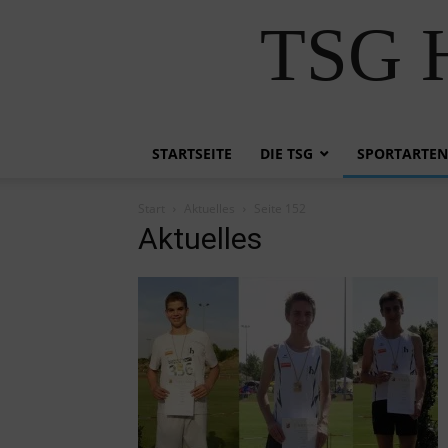
TSG H
STARTSEITE
DIE TSG
SPORTARTEN
Start
Aktuelles
Seite 152
Aktuelles