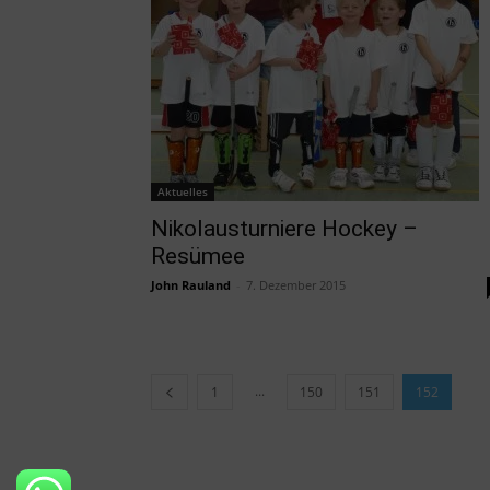
Aktuelles
Nikolausturniere Hockey –
Resümee
John Rauland
-
7. Dezember 2015
...
1
150
151
152