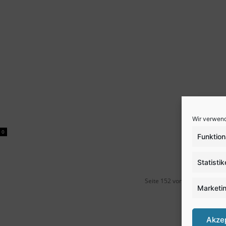
Wir verwend
0
Funktion
Statisti
Seite 152 von 152
Marketi
Akze