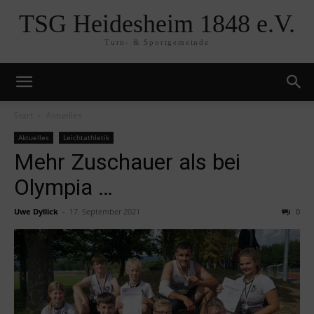
TSG Heidesheim 1848 e.V.
Turn- & Sportgemeinde
Start
Aktuelles
Aktuelles
Leichtathletik
Mehr Zuschauer als bei
Olympia …
Uwe Dyllick
-
17. September 2021
0