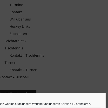
Termine
Kontakt
Wir über uns
Hockey Links
Sponsoren
Leichtathletik
Tischtennis
Kontakt – Tischtennis
Turnen
Kontakt – Turnen
Kontakt – Fussball
Die TSG auf Facebook
en Cookies, um unsere Website und unseren Service zu optimieren.