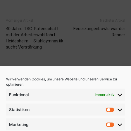
Vorheriger Artikel
Nächster Artikel
40 Jahre TSG-Patenschaft
Feuerzangenbowle war der
mit der Arbeiterwohlfahrt
Renner
Heidesheim – Stuhlgymnastik
sucht Verstärkung
Wir verwenden Cookies, um unsere Website und unseren Service zu
optimieren.
Funktional
Immer aktiv
Uwe Dyllick
Statistiken
Statistik
Marketing
Marketi