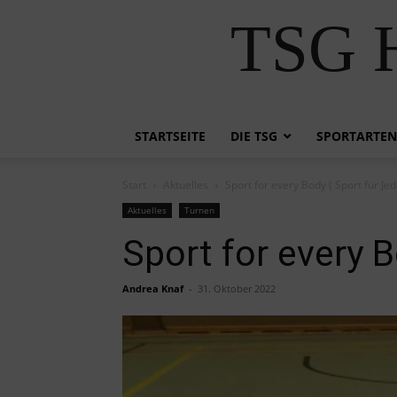
TSG H
STARTSEITE
DIE TSG
SPORTARTEN
Start
Aktuelles
Sport for every Body ( Sport für Je
Aktuelles
Turnen
Sport for every B
Andrea Knaf
-
31. Oktober 2022