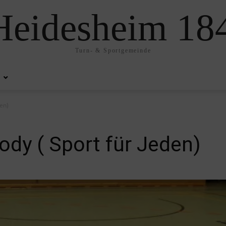
eidesheim 184
Turn- & Sportgemeinde
den)
ody ( Sport für Jeden)