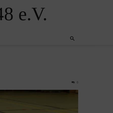
8 e.V.
0