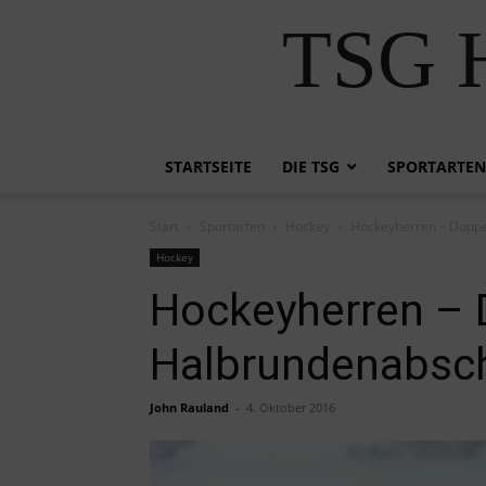
TSG H
STARTSEITE
DIE TSG
SPORTARTEN
Start
Sportarten
Hockey
Hockeyherren – Dopp
Hockey
Hockeyherren –
Halbrundenabsc
John Rauland
-
4. Oktober 2016