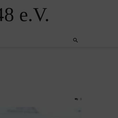
8 e.V.
0