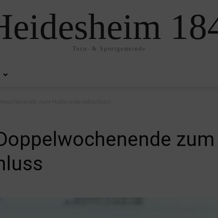
eidesheim 184
Turn- & Sportgemeinde
elwochenende zum Halbrundenabschluss
 Doppelwochenende zum
hluss