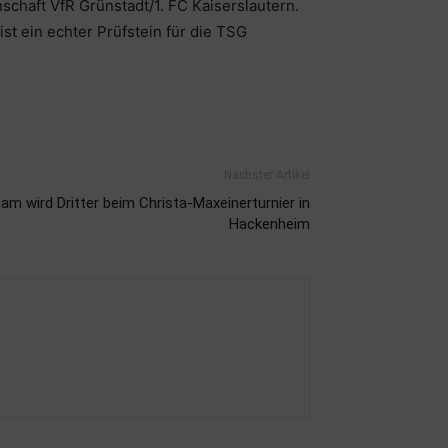
chaft VfR Grünstadt/1. FC Kaiserslautern.
st ein echter Prüfstein für die TSG
Nächster Artikel
m wird Dritter beim Christa-Maxeinerturnier in
Hackenheim