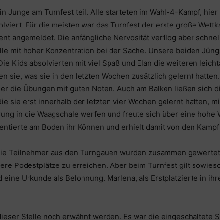
Junge am Turnfest teil. Alle starteten im Wahl-4-Kampf, hier
olviert. Für die meisten war das Turnfest der erste große Wett
nt angemeldet. Die anfängliche Nervosität verflog aber schnell
alle mit hoher Konzentration bei der Sache. Unsere beiden Jüngs
ie Kids absolvierten mit viel Spaß und Elan die weiteren leich
en sie, was sie in den letzten Wochen zusätzlich gelernt hatt
er die Übungen mit guten Noten. Auch am Balken ließen sich d
ie sie erst innerhalb der letzten vier Wochen gelernt hatten, mi
rung in die Waagschale werfen und freute sich über eine hohe
entierte am Boden ihr Können und erhielt damit von den Kampfr
die Teilnehmer aus den Turngauen wurden zusammen gewertet, 
dere Podestplätze zu erreichen. Aber beim Turnfest gilt sowieso
d eine Urkunde als Belohnung. Marlena, als Erstplatzierte in ih
dieser Stelle noch erwähnt werden. Es war die eingeschaltete 