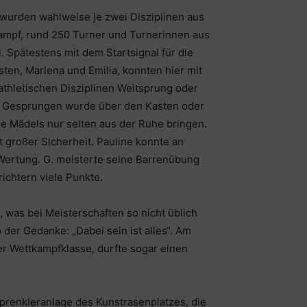
 wurden wahlweise je zwei Disziplinen aus
kampf, rund 250 Turner und Turnerinnen aus
. Spätestens mit dem Startsignal für die
ten, Marlena und Emilia, konnten hier mit
tathletischen Disziplinen Weitsprung oder
en. Gesprungen wurde über den Kasten oder
ie Mädels nur selten aus der Ruhe bringen.
t großer Sicherheit. Pauline konnte an
 Wertung. G. meisterte seine Barrenübung
ichtern viele Punkte.
was bei Meisterschaften so nicht üblich
 der Gedanke: „Dabei sein ist alles“. Am
rer Wettkampfklasse, durfte sogar einen
Sprenkleranlage des Kunstrasenplatzes, die