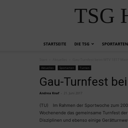
TSG H
STARTSEITE
DIE TSG
SPORTARTEN
Start
Aktuelles
Gau-Turnfest beim MTV 1817 Mainz
Aktuelles
Sportarten
Turnen
Gau-Turnfest be
Andrea Knaf
-
21. Juni 2017
(TU) Im Rahmen der Sportwoche zum 200jäh
Wochenende das gemeinsame Turnfest der Tu
Disziplinen und ebenso einige Gerätturnwe