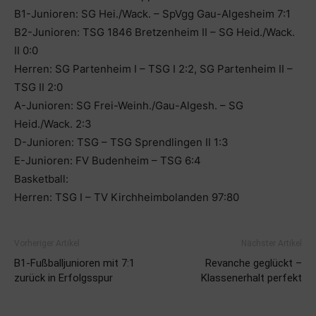
B1-Junioren: SG Hei./Wack. – SpVgg Gau-Algesheim 7:1
B2-Junioren: TSG 1846 Bretzenheim II – SG Heid./Wack.
II 0:0
Herren: SG Partenheim I – TSG I 2:2, SG Partenheim II –
TSG II 2:0
A-Junioren: SG Frei-Weinh./Gau-Algesh. – SG
Heid./Wack. 2:3
D-Junioren: TSG – TSG Sprendlingen II 1:3
E-Junioren: FV Budenheim – TSG 6:4
Basketball:
Herren: TSG I – TV Kirchheimbolanden 97:80
Vorheriger Artikel
Nächster Artikel
B1-Fußballjunioren mit 7:1
Revanche geglückt –
zurück in Erfolgsspur
Klassenerhalt perfekt