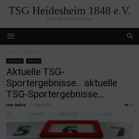
TSG Heidesheim 1848 e.V.
Turn- & Sportgemeinde
Start
Aktuelles
Aktuelles
Die TSG
Aktuelle TSG-
Sportergebnisse.. aktuelle
TSG-Sportergebnisse…
Uwe Dyllick
-
7. März 2016
0