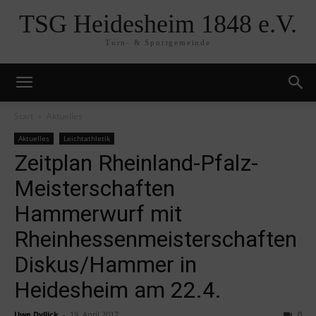
TSG Heidesheim 1848 e.V.
Turn- & Sportgemeinde
Start
Aktuelles
Aktuelles
Leichtathletik
Zeitplan Rheinland-Pfalz-
Meisterschaften
Hammerwurf mit
Rheinhessenmeisterschaften
Diskus/Hammer in
Heidesheim am 22.4.
Uwe Dyllick
-
19. April 2017
0