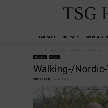
TSG H
STARTSEITE
DIE TSG
SPORTARTEN
Start
Aktuelles
Walking-/Nordic-Walking in den S
Aktuelles
Turnen
Walking-/Nordic
Andrea Knaf
-
27. Juni 2017