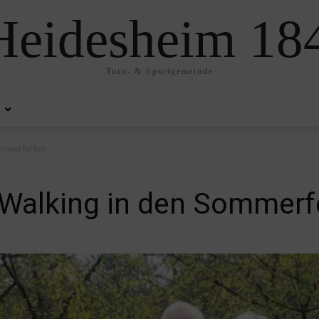
eidesheim 184
Turn- & Sportgemeinde
ommerferien
-Walking in den Sommerf