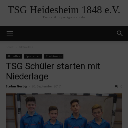
TSG Heidesheim 1848 e.V.
Turn- & Sportgemeinde
Start
Aktuelles
Aktuelles
Sportarten
Tischtennis
TSG Schüler starten mit
Niederlage
Stefan Gerbig
-
20. September 2017
0