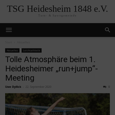
TSG Heidesheim 1848 e.V.
Turn- & Sportgemeinde
Start
Aktuelles
Aktuelles
Leichtathletik
Tolle Atmosphäre beim 1.
Heidesheimer „run+jump“-
Meeting
Uwe Dyllick
-
22. September 2020
0