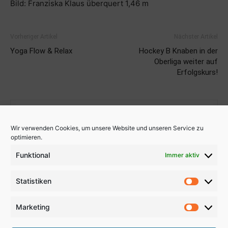
Bild: Franziska Klaus überquert 1,46 m
Vorheriger Artikel
Nächster Artikel
Yoga Flow & Relax
Hockey B Knaben in der
Oberliga weiter auf
Erfolgskurs!
Wir verwenden Cookies, um unsere Website und unseren Service zu
optimieren.
Funktional
Immer aktiv
Uwe Dyllick
Statistiken
Statistik
Marketing
Marketi