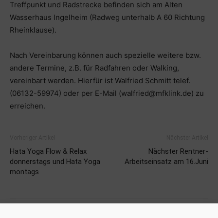
Treffpunkt und Radstrecke befinden sich am Alten
Wasserhaus Ingelheim (Radweg unterhalb A 60 Richtung
Rheinklause).
Nach Vereinbarung können auch spezielle weitere bzw.
andere Termine, z.B. für Radfahren oder Walking,
vereinbart werden. Hierfür ist Walfried Schmitt telef.
(06132-59974) oder per E-Mail (walfried@mfklink.de) zu
erreichen.
Vorheriger Artikel
Nächster Artikel
Hata Yoga Flow & Relax
Nächster Rentner-
donnerstags und Hata Yoga
Arbeitseinsatz am 16.Juni
montags