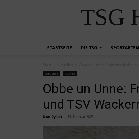
TSG H
STARTSEITE
DIE TSG
SPORTARTEN
Start
Aktuelles
Obbe un Unne: Freizeitvolleyball
Aktuelles
Turnen
Obbe un Unne: Fr
und TSV Wacker
Uwe Dyllick
-
13. Februar 2023