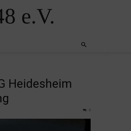
8 e.V.
SG Heidesheim
ng
0