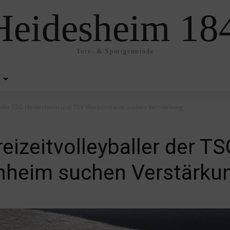
eidesheim 184
Turn- & Sportgemeinde
er der TSG Heidesheim und TSV Wackernheim suchen Verstärkung
eizeitvolleyballer der T
nheim suchen Verstärku