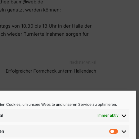
orothee.baum@web.de
zeln genutzt werden können:
tags von 10.30 bis 13 Uhr in der Halle der
uch wieder Turnierteilnahmen sorgen für
Nächster Artikel
Erfolgreicher Formcheck unterm Hallendach
en Cookies, um unsere Website und unseren Service zu optimieren.
al
Immer aktiv
ken
Statistike