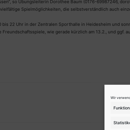
tnissen“, so Übungsleiterin Dorothee Baum (0176-69987246, d
ielfältige Spielmöglichkeiten, die selbstverständlich auch ein
 bis 22 Uhr in der Zentralen Sporthalle in Heidesheim und sonn
Freundschaftsspiele, wie gerade kürzlich am 13.2., und ggf. a
Wir verwend
Funktion
Statisti