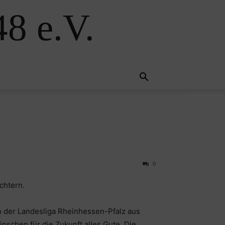
8 e.V.
0
chtern.
n der Landesliga Rheinhessen-Pfalz aus
schen für die Zukunft alles Gute. Die