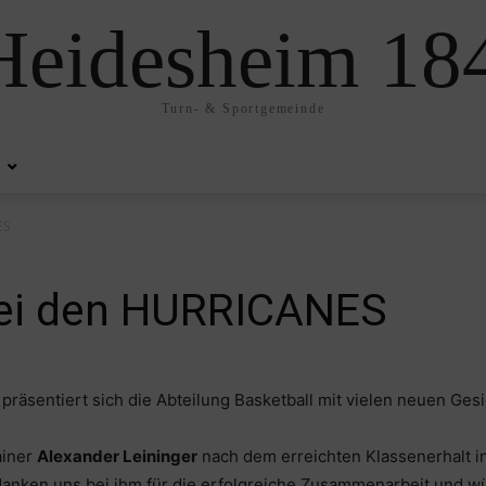
eidesheim 184
Turn- & Sportgemeinde
ES
bei den HURRICANES
 präsentiert sich die Abteilung Basketball mit vielen neuen Gesi
ainer
Alexander Leininger
nach dem erreichten Klassenerhalt i
anken uns bei ihm für die erfolgreiche Zusammenarbeit und wün