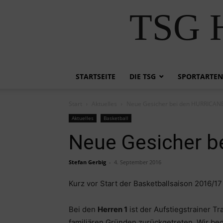
TSG H
STARTSEITE
DIE TSG
SPORTARTEN
Start
Aktuelles
Neue Gesicher bei den HURRICAN
Aktuelles
Basketball
Neue Gesicher 
Stefan Gerbig
-
4. September 2016
Kurz vor Start der Basketballsaison 2016/17
Bei den
Herren 1
ist der Aufstiegstrainer Tr
familiären Gründen zurückgetreten. Wir bed