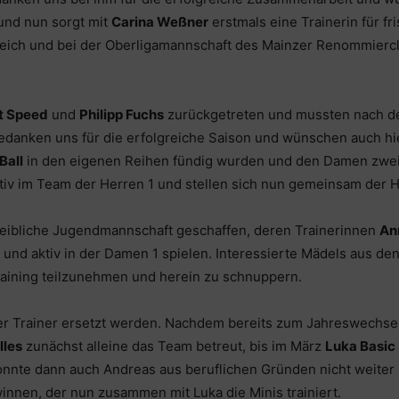
und nun sorgt mit
Carina Weßner
erstmals eine Trainerin für f
bereich und bei der Oberligamannschaft des Mainzer Renommie
it Speed
und
Philipp Fuchs
zurückgetreten und mussten nach dem
edanken uns für die erfolgreiche Saison und wünschen auch hie
Ball
in den eigenen Reihen fündig wurden und den Damen zwei 
aktiv im Team der Herren 1 und stellen sich nun gemeinsam der
ibliche Jugendmannschaft geschaffen, deren Trainerinnen
An
und aktiv in der Damen 1 spielen. Interessierte Mädels aus de
raining teilzunehmen und herein zu schnuppern.
der Trainer ersetzt werden. Nachdem bereits zum Jahreswechse
lles
zunächst alleine das Team betreut, bis im März
Luka Basic
konnte dann auch Andreas aus beruflichen Gründen nicht weiter
nnen, der nun zusammen mit Luka die Minis trainiert.