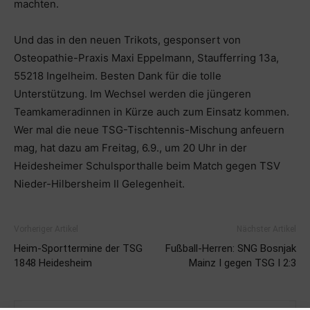
machten.
Und das in den neuen Trikots, gesponsert von
Osteopathie-Praxis Maxi Eppelmann, Staufferring 13a,
55218 Ingelheim. Besten Dank für die tolle
Unterstützung. Im Wechsel werden die jüngeren
Teamkameradinnen in Kürze auch zum Einsatz kommen.
Wer mal die neue TSG-Tischtennis-Mischung anfeuern
mag, hat dazu am Freitag, 6.9., um 20 Uhr in der
Heidesheimer Schulsporthalle beim Match gegen TSV
Nieder-Hilbersheim II Gelegenheit.
Vorheriger Artikel
Nächster Artikel
Heim-Sporttermine der TSG
Fußball-Herren: SNG Bosnjak
1848 Heidesheim
Mainz I gegen TSG I 2:3