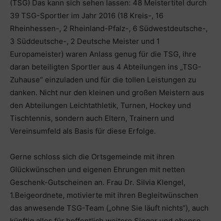
(TSG) Das kann sich sehen lassen: 48 Meistertitel durch
39 TSG-Sportler im Jahr 2016 (18 Kreis-, 16
Rheinhessen-, 2 Rheinland-Pfalz-, 6 Südwestdeutsche-,
3 Süddeutsche-, 2 Deutsche Meister und 1
Europameister) waren Anlass genug für die TSG, ihre
daran beteiligten Sportler aus 4 Abteilungen ins „TSG-
Zuhause“ einzuladen und für die tollen Leistungen zu
danken. Nicht nur den kleinen und großen Meistern aus
den Abteilungen Leichtathletik, Turnen, Hockey und
Tischtennis, sondern auch Eltern, Trainern und
Vereinsumfeld als Basis für diese Erfolge.
Gerne schloss sich die Ortsgemeinde mit ihren
Glückwünschen und eigenen Ehrungen mit netten
Geschenk-Gutscheinen an. Frau Dr. Silvia Klengel,
1.Beigeordnete, motivierte mit ihren Begleitwünschen
das anwesende TSG-Team („ohne Sie läuft nichts“), auch
künftig alles für hoffentlich weitere Sieger und ebenso