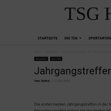
TSG H
STARTSEITE
DIE TSG
SPORTARTEN
Start
Aktuelles
Jahrgangstreffen: Ab sofort anmel
Aktuelles
Die TSG
Jahrgangstreffe
Uwe Dyllick
-
17. Juni 2016
Die ersten beiden Jahrgangstreffen in der
Freunden und Bekannten mit der besten Mus