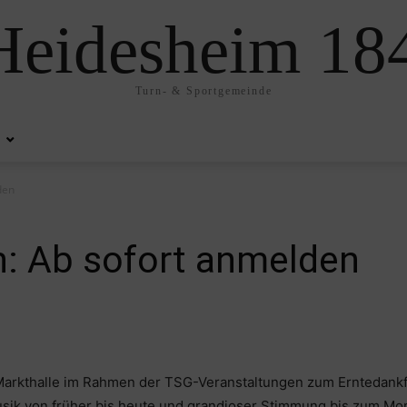
eidesheim 184
Turn- & Sportgemeinde
den
n: Ab sofort anmelden
 Markthalle im Rahmen der TSG-Veranstaltungen zum Erntedankfe
ik von früher bis heute und grandioser Stimmung bis zum Morg