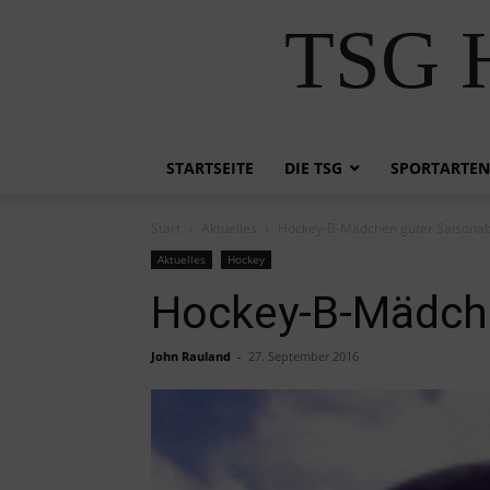
TSG H
STARTSEITE
DIE TSG
SPORTARTEN
Start
Aktuelles
Hockey-B-Mädchen guter Saisonab
Aktuelles
Hockey
Hockey-B-Mädche
John Rauland
-
27. September 2016