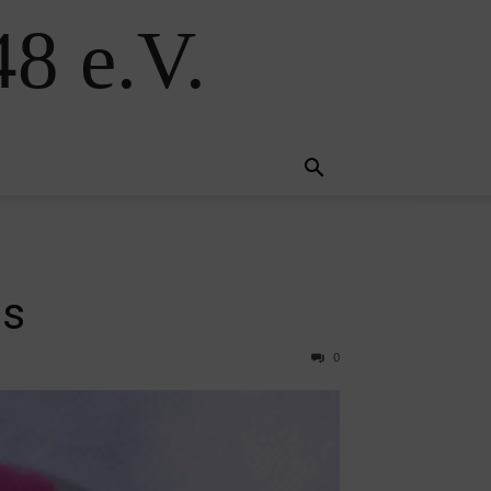
8 e.V.
ss
0