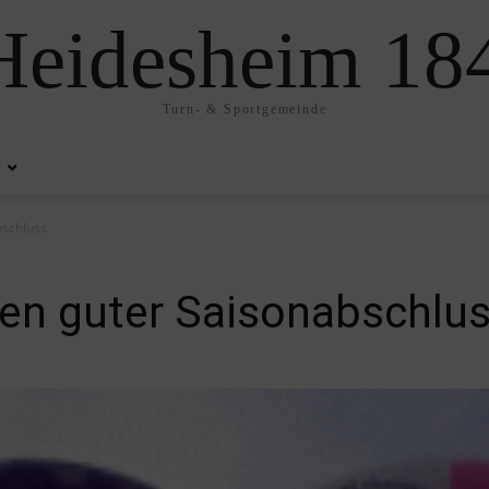
eidesheim 184
Turn- & Sportgemeinde
schluss
n guter Saisonabschlu