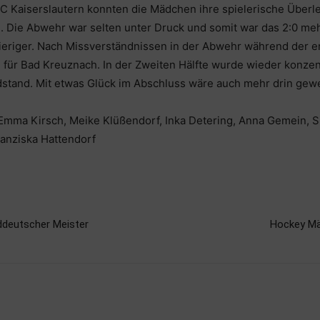
FC Kaiserslautern konnten die Mädchen ihre spielerische Überl
. Die Abwehr war selten unter Druck und somit war das 2:0 meh
riger. Nach Missverständnissen in der Abwehr während der ers
für Bad Kreuznach. In der Zweiten Hälfte wurde wieder konzentr
dstand. Mit etwas Glück im Abschluss wäre auch mehr drin gewe
Emma Kirsch, Meike Klüßendorf, Inka Detering, Anna Gemein, Si
ranziska Hattendorf
ddeutscher Meister
Hockey Mä