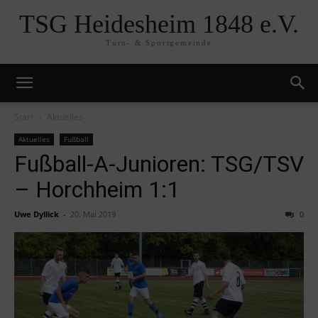
TSG Heidesheim 1848 e.V.
Turn- & Sportgemeinde
Start
Aktuelles
Aktuelles
Fußball
Fußball-A-Junioren: TSG/TSV
– Horchheim 1:1
Uwe Dyllick
-
20. Mai 2019
0