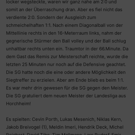
locker wegsteckte, waren wir ganz nahe am 2:0 und
somit an der Überraschung dran. Aber es fiel nicht das
verdiente 2:0. Sondern der Ausgleich zum
schmeichelhaften 1:1. Nach einem Diagonalball von der
Mittellinie rechts in den 16-Meterraum links, nahm der
gegnerische Stürmer den Ball volley und der Ball schlug
unhaltbar rechts unten ein. Traumtor in der 66.Minute. Da
dem Gast das Remis zur Meisterschaft reichte, wurde die
letzten 25 Minuten nur noch auf die Defensive geachtet.
Die SG hatte noch die eine oder andere Möglichkeit den
Siegtreffer zu erzielen. Aber am Ende blieb es beim 1:1.
Es war mehr drin gewesen für die SG gegen den Meister.
Die SG gratuliert dem neuen Meister der Landesliga aus
Horchheim!
Es spielten: Cevin Porth, Lukas Mesenich, Niklas Kern,
Jakob Breivogel (1), Meldin Imeri, Hendrik Deck, Michel
Reichert, David Tibo, Tim Mallmann, Lars Rudorf, Emir