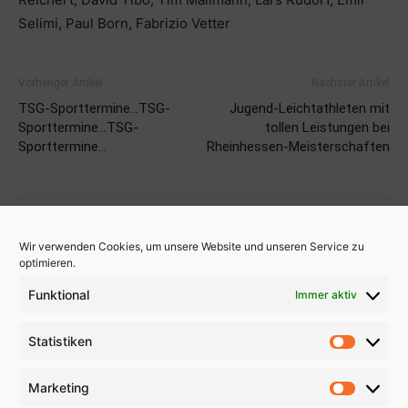
Selimi, Paul Born, Fabrizio Vetter
Vorheriger Artikel
Nächster Artikel
TSG-Sporttermine…TSG-
Jugend-Leichtathleten mit
Sporttermine…TSG-
tollen Leistungen bei
Sporttermine…
Rheinhessen-Meisterschaften
Wir verwenden Cookies, um unsere Website und unseren Service zu
optimieren.
Funktional
Immer aktiv
Uwe Dyllick
Statistiken
Statistik
Marketing
Marketi