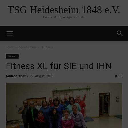
TSG Heidesheim 1848 e.V.
Turn- & Sportgemeinde
Start
Sportarten
Turnen
Turnen
Fitness XL für SIE und IHN
Andrea Knaf
-
22. August 2016
0