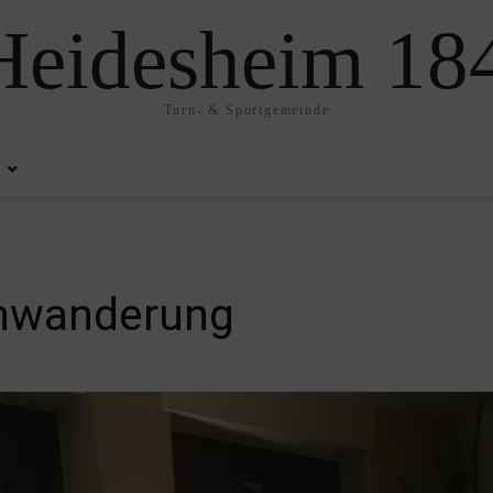
eidesheim 184
Turn- & Sportgemeinde
enwanderung