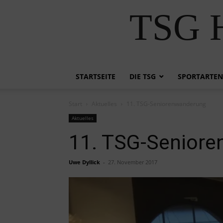
TSG H
STARTSEITE
DIE TSG
SPORTARTEN
Start
Aktuelles
11. TSG-Seniorenwanderung
Aktuelles
11. TSG-Senior
Uwe Dyllick
-
27. November 2017