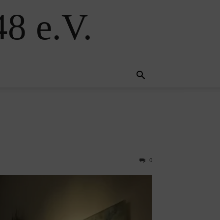
8 e.V.
0