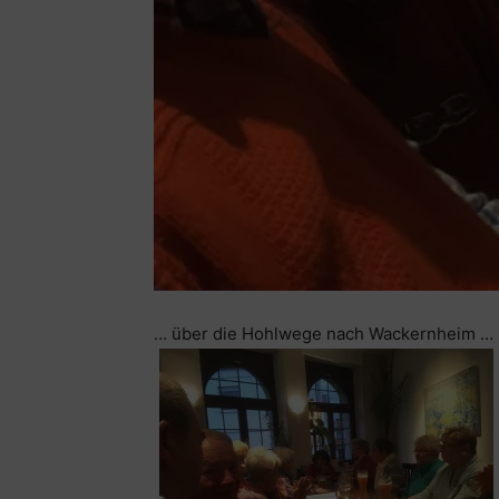
… über die Hohlwege nach Wackernheim …