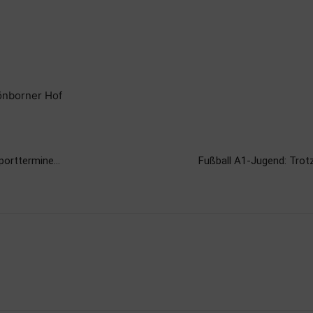
önborner Hof
porttermine…
Fußball A1-Jugend: Trot