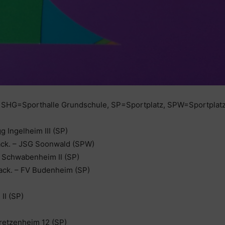
 SHG=Sporthalle Grundschule, SP=Sportplatz, SPW=Sportplat
g Ingelheim III (SP)
Wack. – JSG Soonwald (SPW)
G Schwabenheim II (SP)
Wack. – FV Budenheim (SP)
II (SP)
Bretzenheim 12 (SP)