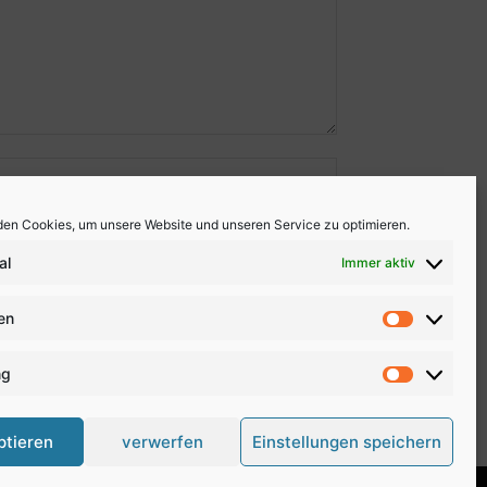
en Cookies, um unsere Website und unseren Service zu optimieren.
al
Immer aktiv
ken
Statistike
ng
Marketing
ptieren
verwerfen
Einstellungen speichern
Impressum
Disclaimer
Datenschutz
Newsletter