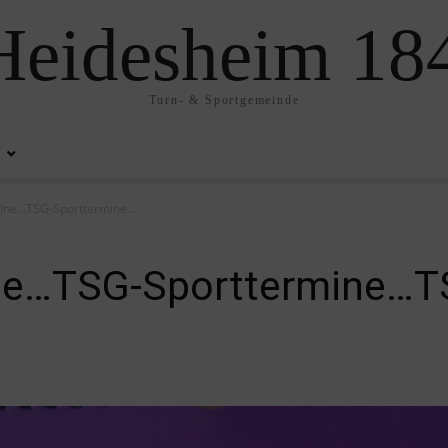
eidesheim 184
Turn- & Sportgemeinde
mine…TSG-Sporttermine…
ne…TSG-Sporttermine…T