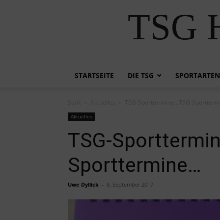
TSG H
STARTSEITE
DIE TSG
SPORTARTEN
Start
Aktuelles
TSG-Sporttermine…TSG-Sportter
Aktuelles
TSG-Sporttermi
Sporttermine…
Uwe Dyllick
-
8. September 2017