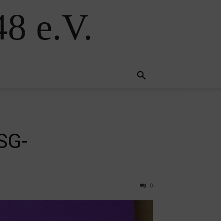
8 e.V.
SG-
0