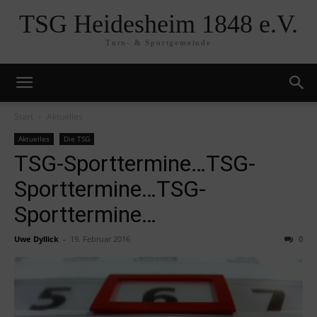
TSG Heidesheim 1848 e.V.
Turn- & Sportgemeinde
Start
Aktuelles
Aktuelles
Die TSG
TSG-Sporttermine…TSG-
Sporttermine…TSG-
Sporttermine…
Uwe Dyllick
-
19. Februar 2016
0