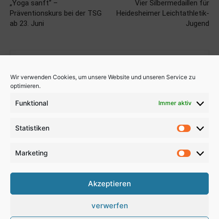
„Yoga sanft“ –
Vier Silbermedaillen für
Präventionskurs bei der TSG
Heidesheimer Leichtathletik-
ab 23. Juni
Jugend
Wir verwenden Cookies, um unsere Website und unseren Service zu
optimieren.
Funktional
Immer aktiv
Uwe Dyllick
Statistiken
Statistik
Marketing
Marketi
Akzeptieren
verwerfen
Kontakt
Anfahrt
Impressum
Disclaimer
Datenschutz