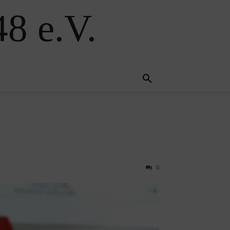
8 e.V.
0