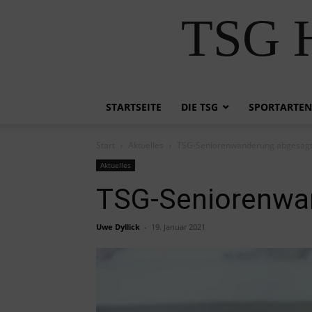
TSG H
STARTSEITE
DIE TSG
SPORTARTEN
Start
Aktuelles
TSG-Seniorenwanderung abgesag
Aktuelles
TSG-Seniorenwa
Uwe Dyllick
-
19. Januar 2021