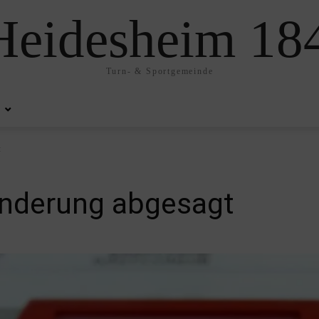
eidesheim 184
Turn- & Sportgemeinde
t
nderung abgesagt