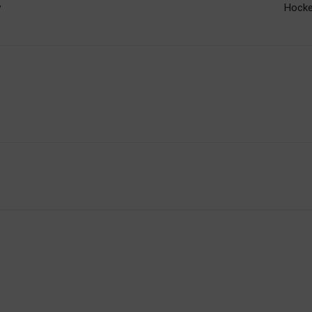
y
Hocke