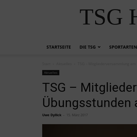
TSG H
STARTSEITE
DIE TSG
SPORTARTEN
Start
Aktuelles
TSG – Mitgliederversammlung am 
Aktuelles
TSG – Mitgliede
Übungsstunden 
Uwe Dyllick
-
15. März 2017