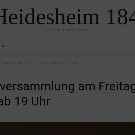
eidesheim 184
Turn- & Sportgemeinde
Freitagabend, keine Übungsstunden ab 19 Uhr
rversammlung am Freitag
ab 19 Uhr