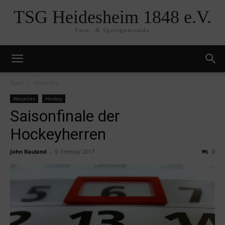
TSG Heidesheim 1848 e.V.
Turn- & Sportgemeinde
Start
Aktuelles
Aktuelles
Hockey
Saisonfinale der
Hockeyherren
John Rauland
-
9. Februar 2017
0