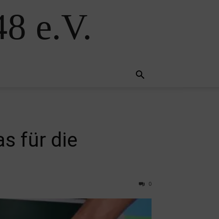
8 e.V.
s für die
0