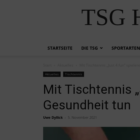
TSG H
STARTSEITE
DIE TSG
SPORTARTEN
Start
Aktuelles
Mit Tischtennis „Just 4 fun“ spiele
Aktuelles
Tischtennis
Mit Tischtennis „
Gesundheit tun
Uwe Dyllick
-
5. November 2021