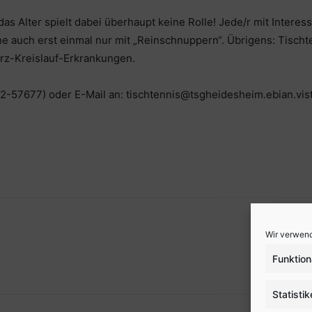
das Alter spielt dabei überhaupt keine Rolle! Jede/r mit Interes
rne auch erst einmal nur mit „Reinschnuppern“. Übrigens: Tischt
erz-Kreislauf-Erkrankungen.
32-57677) oder E-Mail an: tischtennis@tsgheidesheim.ebian.vis
Wir verwend
Funktion
Statisti