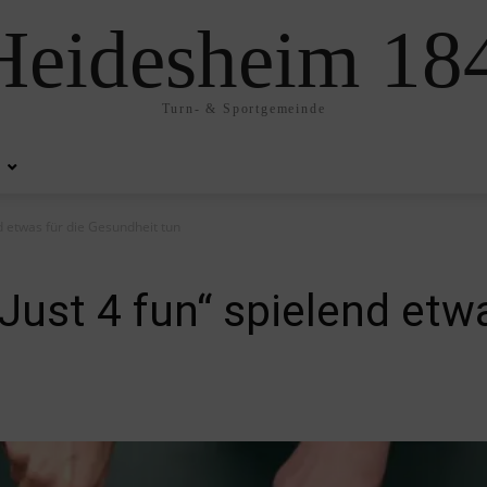
eidesheim 184
Turn- & Sportgemeinde
nd etwas für die Gesundheit tun
Just 4 fun“ spielend etwa