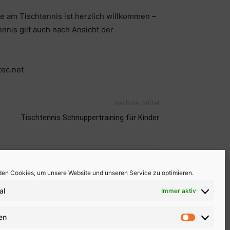
se am Tischtennis ist herzlich willkommen –
ennis gilt auch nach Ansicht der
tec.net
Nächster Artikel
Tischtennis Schnuppertraining für Kinder
en Cookies, um unsere Website und unseren Service zu optimieren.
al
Immer aktiv
ken
Statistike