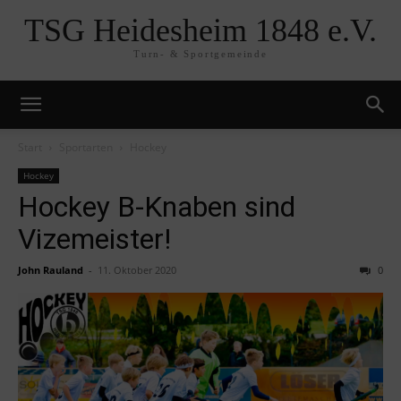
TSG Heidesheim 1848 e.V.
Turn- & Sportgemeinde
Start
Sportarten
Hockey
Hockey
Hockey B-Knaben sind
Vizemeister!
John Rauland
-
11. Oktober 2020
0