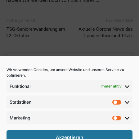
haben! Wir werden noch von Euch hören….
Vorheriger Artikel
Nächster Artikel
TSG-Seniorenwanderung am
Aktuelle Corona News des
22. Oktober
Landes Rheinland-Pfalz
Wir verwenden Cookies, um unsere Website und unseren Service zu
optimieren.
Funktional
Immer aktiv
John Rauland
Statistiken
Statistik
Marketing
Marketi
Akzeptieren