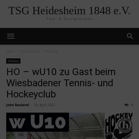
TSG Heidesheim 1848 e.V.
Turn- & Sportgemeinde
Start
Sportarten
Hockey
Hockey
HO – wU10 zu Gast beim
Wiesbadener Tennis- und
Hockeyclub
John Rauland
-
29. April 2022
0