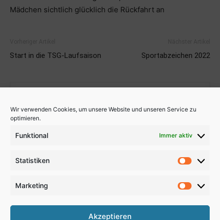
Mädchen sichtlich glücklich die Rückfahrt an
Vorheriger Artikel
Nächster Artikel
Start in die TSG-Laufsaison
Sportabzeichen 2022
Wir verwenden Cookies, um unsere Website und unseren Service zu
optimieren.
Funktional
Immer aktiv
John Rauland
Statistiken
Statistik
Marketing
Marketi
Akzeptieren