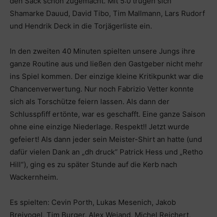
den Sack schon zugemacht. Mit 5:0 trugen sich
Shamarke Dauud, David Tibo, Tim Mallmann, Lars Rudorf
und Hendrik Deck in die Torjägerliste ein.
In den zweiten 40 Minuten spielten unsere Jungs ihre
ganze Routine aus und ließen den Gastgeber nicht mehr
ins Spiel kommen. Der einzige kleine Kritikpunkt war die
Chancenverwertung. Nur noch Fabrizio Vetter konnte
sich als Torschütze feiern lassen. Als dann der
Schlusspfiff ertönte, war es geschafft. Eine ganze Saison
ohne eine einzige Niederlage. Respekt!! Jetzt wurde
gefeiert! Als dann jeder sein Meister-Shirt an hatte (und
dafür vielen Dank an „dh druck“ Patrick Hess und „Retho
Hill“), ging es zu später Stunde auf die Kerb nach
Wackernheim.
Es spielten: Cevin Porth, Lukas Mesenich, Jakob
Breivogel, Tim Burger, Alex Weiand, Michel Reichert,