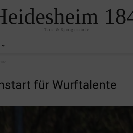
eidesheim 184
Turn- & Sportgemeinde
ente
hstart für Wurftalente