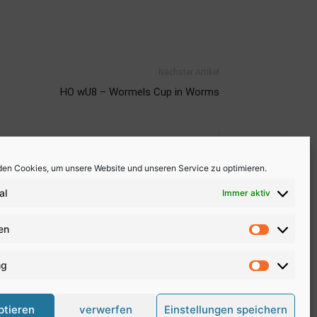
Nächster Artikel
HO wU8 – Wormels Cup in Worms
en Cookies, um unsere Website und unseren Service zu optimieren.
al
Immer aktiv
ken
Statistike
ng
Marketing
ptieren
verwerfen
Einstellungen speichern