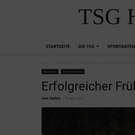
TSG H
STARTSEITE
DIE TSG
SPORTARTEN
Start
Aktuelles
Erfolgreicher Frühstart für Wurftal
Aktuelles
Leichtathletik
Erfolgreicher Frü
Uwe Dyllick
-
6. April 2022