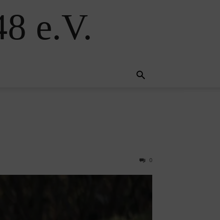
8 e.V.
0