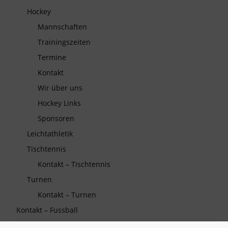
Hockey
Mannschaften
Trainingszeiten
Termine
Kontakt
Wir über uns
Hockey Links
Sponsoren
Leichtathletik
Tischtennis
Kontakt – Tischtennis
Turnen
Kontakt – Turnen
Kontakt – Fussball